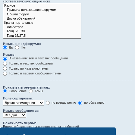
соответствующую опцию ниже.
Искать в подфорумах:
Да
Нет
Искать:
В названиях тем и текстах сообщений
Только в текстах сообщений
Только по названию темы
Только в первом сообщении темы
Показывать результаты как:
Сообщения
Темы
Поле сортировки:
по возрастанию
по убыванию
Искать сообщения за:
Показывать первые:
Введите 0 для вывода полного текста сообщений.
символов сообщений