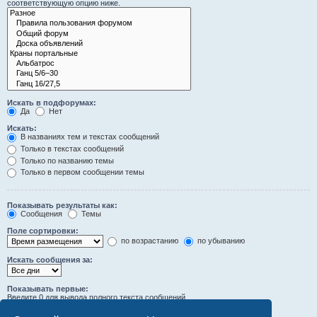
соответствующую опцию ниже.
Искать в подфорумах:
Да
Нет
Искать:
В названиях тем и текстах сообщений
Только в текстах сообщений
Только по названию темы
Только в первом сообщении темы
Показывать результаты как:
Сообщения
Темы
Поле сортировки:
по возрастанию
по убыванию
Искать сообщения за:
Показывать первые:
Введите 0 для вывода полного текста сообщений.
символов сообщений