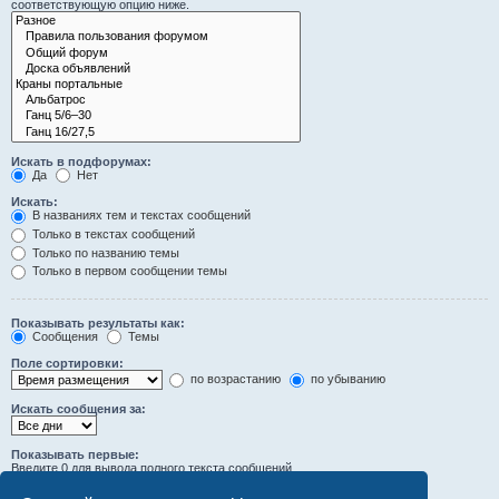
соответствующую опцию ниже.
Искать в подфорумах:
Да
Нет
Искать:
В названиях тем и текстах сообщений
Только в текстах сообщений
Только по названию темы
Только в первом сообщении темы
Показывать результаты как:
Сообщения
Темы
Поле сортировки:
по возрастанию
по убыванию
Искать сообщения за:
Показывать первые:
Введите 0 для вывода полного текста сообщений.
символов сообщений