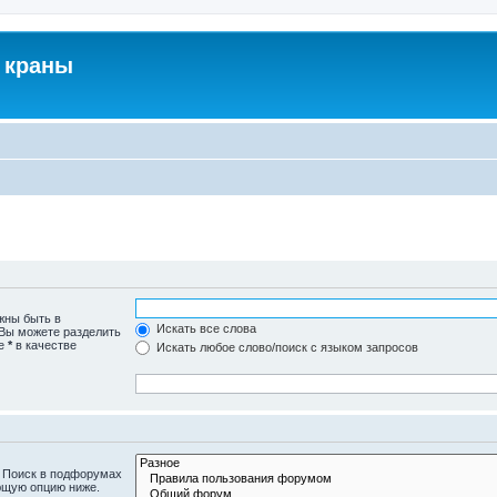
 краны
жны быть в
Искать все слова
 Вы можете разделить
те
*
в качестве
Искать любое слово/поиск с языком запросов
. Поиск в подфорумах
ющую опцию ниже.