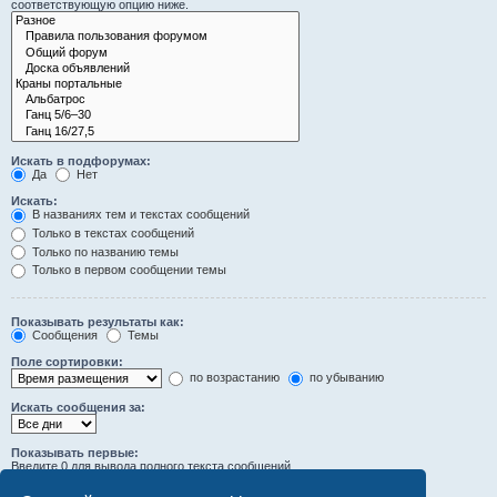
соответствующую опцию ниже.
Искать в подфорумах:
Да
Нет
Искать:
В названиях тем и текстах сообщений
Только в текстах сообщений
Только по названию темы
Только в первом сообщении темы
Показывать результаты как:
Сообщения
Темы
Поле сортировки:
по возрастанию
по убыванию
Искать сообщения за:
Показывать первые:
Введите 0 для вывода полного текста сообщений.
символов сообщений