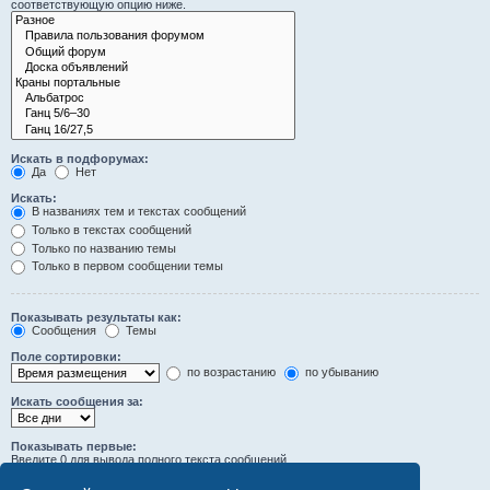
соответствующую опцию ниже.
Искать в подфорумах:
Да
Нет
Искать:
В названиях тем и текстах сообщений
Только в текстах сообщений
Только по названию темы
Только в первом сообщении темы
Показывать результаты как:
Сообщения
Темы
Поле сортировки:
по возрастанию
по убыванию
Искать сообщения за:
Показывать первые:
Введите 0 для вывода полного текста сообщений.
символов сообщений