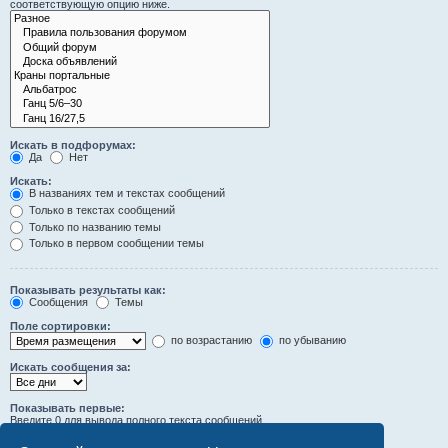
соответствующую опцию ниже.
Искать в подфорумах:
Да
Нет
Искать:
В названиях тем и текстах сообщений
Только в текстах сообщений
Только по названию темы
Только в первом сообщении темы
Показывать результаты как:
Сообщения
Темы
Поле сортировки:
по возрастанию
по убыванию
Искать сообщения за:
Показывать первые:
Введите 0 для вывода полного текста сообщений.
символов сообщений