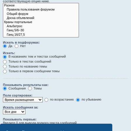
соответствующую опцию ниже.
Искать в подфорумах:
Да
Нет
Искать:
В названиях тем и текстах сообщений
Только в текстах сообщений
Только по названию темы
Только в первом сообщении темы
Показывать результаты как:
Сообщения
Темы
Поле сортировки:
по возрастанию
по убыванию
Искать сообщения за:
Показывать первые:
Введите 0 для вывода полного текста сообщений.
символов сообщений