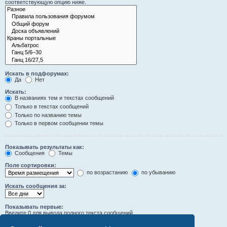
соответствующую опцию ниже.
Искать в подфорумах:
Да
Нет
Искать:
В названиях тем и текстах сообщений
Только в текстах сообщений
Только по названию темы
Только в первом сообщении темы
Показывать результаты как:
Сообщения
Темы
Поле сортировки:
по возрастанию
по убыванию
Искать сообщения за:
Показывать первые:
Введите 0 для вывода полного текста сообщений.
символов сообщений