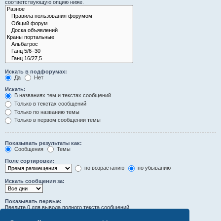
соответствующую опцию ниже.
Искать в подфорумах:
Да
Нет
Искать:
В названиях тем и текстах сообщений
Только в текстах сообщений
Только по названию темы
Только в первом сообщении темы
Показывать результаты как:
Сообщения
Темы
Поле сортировки:
по возрастанию
по убыванию
Искать сообщения за:
Показывать первые:
Введите 0 для вывода полного текста сообщений.
символов сообщений