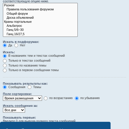
соответствующую опцию ниже.
Искать в подфорумах:
Да
Нет
Искать:
В названиях тем и текстах сообщений
Только в текстах сообщений
Только по названию темы
Только в первом сообщении темы
Показывать результаты как:
Сообщения
Темы
Поле сортировки:
по возрастанию
по убыванию
Искать сообщения за:
Показывать первые:
Введите 0 для вывода полного текста сообщений.
символов сообщений