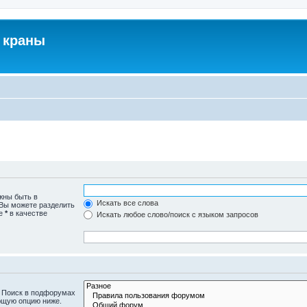
 краны
жны быть в
Искать все слова
 Вы можете разделить
те
*
в качестве
Искать любое слово/поиск с языком запросов
. Поиск в подфорумах
ющую опцию ниже.