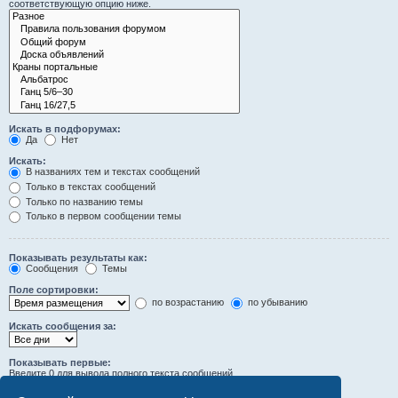
соответствующую опцию ниже.
Искать в подфорумах:
Да
Нет
Искать:
В названиях тем и текстах сообщений
Только в текстах сообщений
Только по названию темы
Только в первом сообщении темы
Показывать результаты как:
Сообщения
Темы
Поле сортировки:
по возрастанию
по убыванию
Искать сообщения за:
Показывать первые:
Введите 0 для вывода полного текста сообщений.
символов сообщений