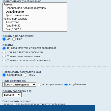
соответствующую опцию ниже.
Искать в подфорумах:
Да
Нет
Искать:
В названиях тем и текстах сообщений
Только в текстах сообщений
Только по названию темы
Только в первом сообщении темы
Показывать результаты как:
Сообщения
Темы
Поле сортировки:
по возрастанию
по убыванию
Искать сообщения за:
Показывать первые:
Введите 0 для вывода полного текста сообщений.
символов сообщений