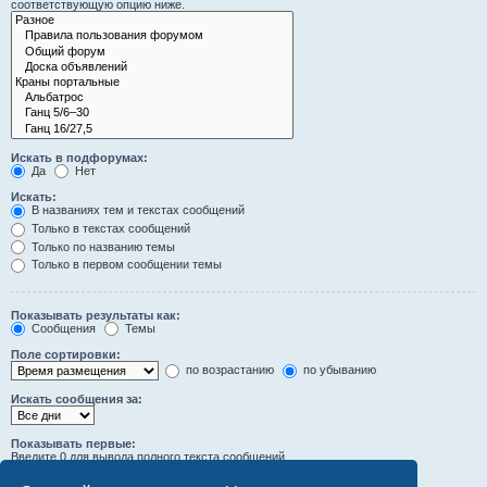
соответствующую опцию ниже.
Искать в подфорумах:
Да
Нет
Искать:
В названиях тем и текстах сообщений
Только в текстах сообщений
Только по названию темы
Только в первом сообщении темы
Показывать результаты как:
Сообщения
Темы
Поле сортировки:
по возрастанию
по убыванию
Искать сообщения за:
Показывать первые:
Введите 0 для вывода полного текста сообщений.
символов сообщений