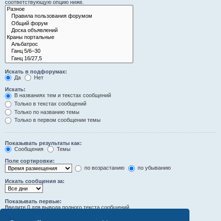
соответствующую опцию ниже.
Искать в подфорумах:
Да
Нет
Искать:
В названиях тем и текстах сообщений
Только в текстах сообщений
Только по названию темы
Только в первом сообщении темы
Показывать результаты как:
Сообщения
Темы
Поле сортировки:
по возрастанию
по убыванию
Искать сообщения за:
Показывать первые:
Введите 0 для вывода полного текста сообщений.
символов сообщений