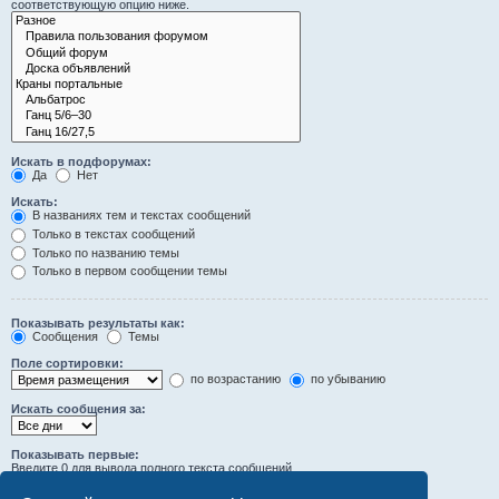
соответствующую опцию ниже.
Искать в подфорумах:
Да
Нет
Искать:
В названиях тем и текстах сообщений
Только в текстах сообщений
Только по названию темы
Только в первом сообщении темы
Показывать результаты как:
Сообщения
Темы
Поле сортировки:
по возрастанию
по убыванию
Искать сообщения за:
Показывать первые:
Введите 0 для вывода полного текста сообщений.
символов сообщений