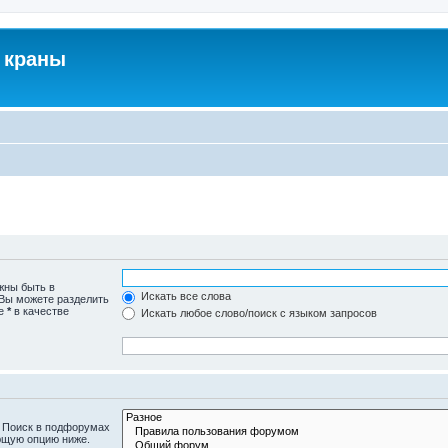
 краны
жны быть в
Искать все слова
 Вы можете разделить
те
*
в качестве
Искать любое слово/поиск с языком запросов
. Поиск в подфорумах
ющую опцию ниже.