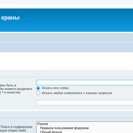
 краны
жны быть в
Искать все слова
 Вы можете разделить
те
*
в качестве
Искать любое слово/поиск с языком запросов
. Поиск в подфорумах
ющую опцию ниже.