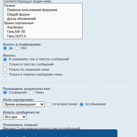
соответствующую опцию ниже.
Искать в подфорумах:
Да
Нет
Искать:
В названиях тем и текстах сообщений
Только в текстах сообщений
Только по названию темы
Только в первом сообщении темы
Показывать результаты как:
Сообщения
Темы
Поле сортировки:
по возрастанию
по убыванию
Искать сообщения за:
Показывать первые:
Введите 0 для вывода полного текста сообщений.
символов сообщений