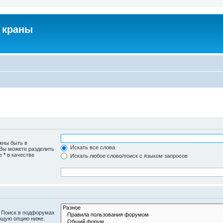
 краны
жны быть в
Искать все слова
 Вы можете разделить
те
*
в качестве
Искать любое слово/поиск с языком запросов
. Поиск в подфорумах
ющую опцию ниже.