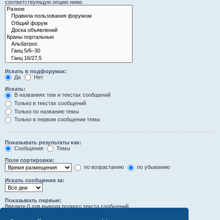
соответствующую опцию ниже.
Искать в подфорумах:
Да
Нет
Искать:
В названиях тем и текстах сообщений
Только в текстах сообщений
Только по названию темы
Только в первом сообщении темы
Показывать результаты как:
Сообщения
Темы
Поле сортировки:
по возрастанию
по убыванию
Искать сообщения за:
Показывать первые:
Введите 0 для вывода полного текста сообщений.
символов сообщений