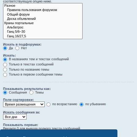
соответствующую опцию ниже.
Искать в подфорумах:
Да
Нет
Искать:
В названиях тем и текстах сообщений
Только в текстах сообщений
Только по названию темы
Только в первом сообщении темы
Показывать результаты как:
Сообщения
Темы
Поле сортировки:
по возрастанию
по убыванию
Искать сообщения за:
Показывать первые:
Введите 0 для вывода полного текста сообщений.
символов сообщений