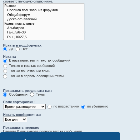
соответствующую опцию ниже.
Искать в подфорумах:
Да
Нет
Искать:
В названиях тем и текстах сообщений
Только в текстах сообщений
Только по названию темы
Только в первом сообщении темы
Показывать результаты как:
Сообщения
Темы
Поле сортировки:
по возрастанию
по убыванию
Искать сообщения за:
Показывать первые:
Введите 0 для вывода полного текста сообщений.
символов сообщений