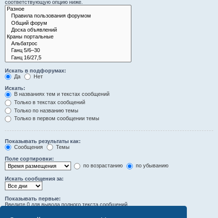
соответствующую опцию ниже.
Искать в подфорумах:
Да
Нет
Искать:
В названиях тем и текстах сообщений
Только в текстах сообщений
Только по названию темы
Только в первом сообщении темы
Показывать результаты как:
Сообщения
Темы
Поле сортировки:
по возрастанию
по убыванию
Искать сообщения за:
Показывать первые:
Введите 0 для вывода полного текста сообщений.
символов сообщений