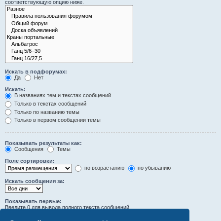
соответствующую опцию ниже.
Искать в подфорумах:
Да
Нет
Искать:
В названиях тем и текстах сообщений
Только в текстах сообщений
Только по названию темы
Только в первом сообщении темы
Показывать результаты как:
Сообщения
Темы
Поле сортировки:
по возрастанию
по убыванию
Искать сообщения за:
Показывать первые:
Введите 0 для вывода полного текста сообщений.
символов сообщений