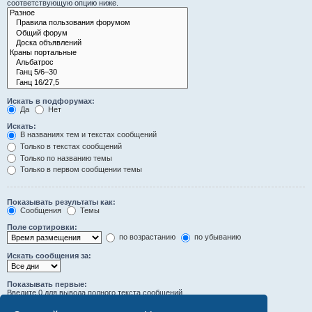
соответствующую опцию ниже.
Искать в подфорумах:
Да
Нет
Искать:
В названиях тем и текстах сообщений
Только в текстах сообщений
Только по названию темы
Только в первом сообщении темы
Показывать результаты как:
Сообщения
Темы
Поле сортировки:
по возрастанию
по убыванию
Искать сообщения за:
Показывать первые:
Введите 0 для вывода полного текста сообщений.
символов сообщений