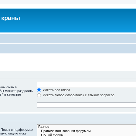
 краны
жны быть в
Искать все слова
 Вы можете разделить
те
*
в качестве
Искать любое слово/поиск с языком запросов
. Поиск в подфорумах
ющую опцию ниже.