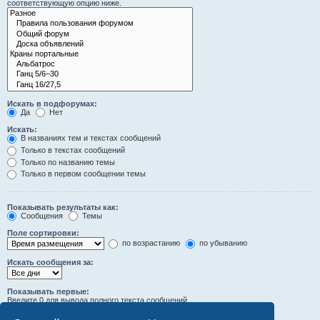
соответствующую опцию ниже.
Искать в подфорумах:
Да
Нет
Искать:
В названиях тем и текстах сообщений
Только в текстах сообщений
Только по названию темы
Только в первом сообщении темы
Показывать результаты как:
Сообщения
Темы
Поле сортировки:
по возрастанию
по убыванию
Искать сообщения за:
Показывать первые:
Введите 0 для вывода полного текста сообщений.
символов сообщений