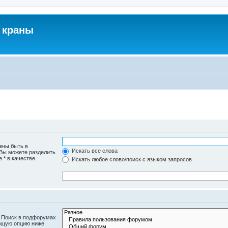
 краны
жны быть в
Искать все слова
 Вы можете разделить
те
*
в качестве
Искать любое слово/поиск с языком запросов
. Поиск в подфорумах
ющую опцию ниже.