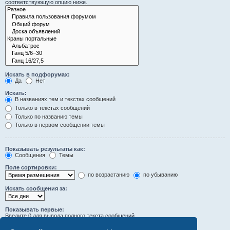
соответствующую опцию ниже.
Искать в подфорумах:
Да
Нет
Искать:
В названиях тем и текстах сообщений
Только в текстах сообщений
Только по названию темы
Только в первом сообщении темы
Показывать результаты как:
Сообщения
Темы
Поле сортировки:
по возрастанию
по убыванию
Искать сообщения за:
Показывать первые:
Введите 0 для вывода полного текста сообщений.
символов сообщений