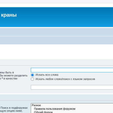
 краны
жны быть в
Искать все слова
 Вы можете разделить
те
*
в качестве
Искать любое слово/поиск с языком запросов
. Поиск в подфорумах
ющую опцию ниже.