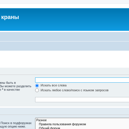
 краны
жны быть в
Искать все слова
 Вы можете разделить
те
*
в качестве
Искать любое слово/поиск с языком запросов
. Поиск в подфорумах
ющую опцию ниже.