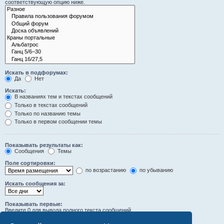
соответствующую опцию ниже.
Искать в подфорумах:
Да
Нет
Искать:
В названиях тем и текстах сообщений
Только в текстах сообщений
Только по названию темы
Только в первом сообщении темы
Показывать результаты как:
Сообщения
Темы
Поле сортировки:
по возрастанию
по убыванию
Искать сообщения за:
Показывать первые:
Введите 0 для вывода полного текста сообщений.
символов сообщений