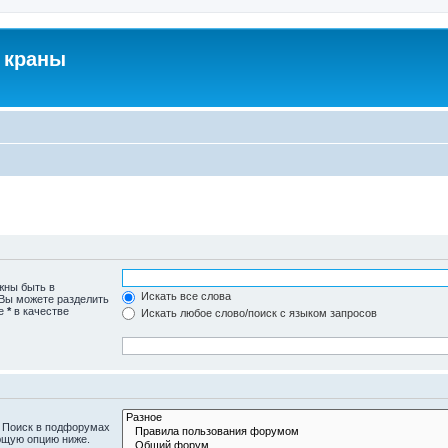
 краны
жны быть в
Искать все слова
 Вы можете разделить
те
*
в качестве
Искать любое слово/поиск с языком запросов
. Поиск в подфорумах
ющую опцию ниже.