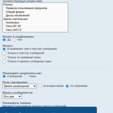
соответствующую опцию ниже.
Искать в подфорумах:
Да
Нет
Искать:
В названиях тем и текстах сообщений
Только в текстах сообщений
Только по названию темы
Только в первом сообщении темы
Показывать результаты как:
Сообщения
Темы
Поле сортировки:
по возрастанию
по убыванию
Искать сообщения за:
Показывать первые:
Введите 0 для вывода полного текста сообщений.
символов сообщений