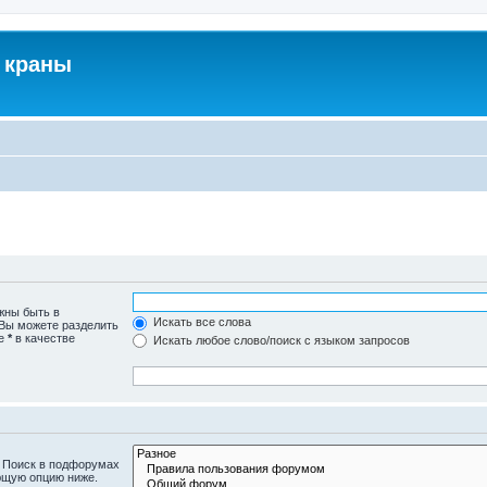
 краны
жны быть в
Искать все слова
 Вы можете разделить
те
*
в качестве
Искать любое слово/поиск с языком запросов
. Поиск в подфорумах
ющую опцию ниже.