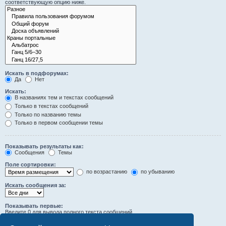
соответствующую опцию ниже.
Искать в подфорумах:
Да
Нет
Искать:
В названиях тем и текстах сообщений
Только в текстах сообщений
Только по названию темы
Только в первом сообщении темы
Показывать результаты как:
Сообщения
Темы
Поле сортировки:
по возрастанию
по убыванию
Искать сообщения за:
Показывать первые:
Введите 0 для вывода полного текста сообщений.
символов сообщений