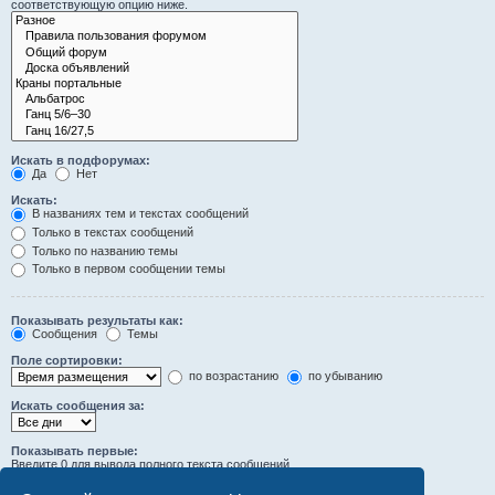
соответствующую опцию ниже.
Искать в подфорумах:
Да
Нет
Искать:
В названиях тем и текстах сообщений
Только в текстах сообщений
Только по названию темы
Только в первом сообщении темы
Показывать результаты как:
Сообщения
Темы
Поле сортировки:
по возрастанию
по убыванию
Искать сообщения за:
Показывать первые:
Введите 0 для вывода полного текста сообщений.
символов сообщений