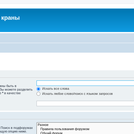
 краны
жны быть в
Искать все слова
 Вы можете разделить
те
*
в качестве
Искать любое слово/поиск с языком запросов
. Поиск в подфорумах
ющую опцию ниже.