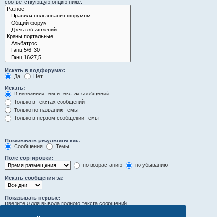
соответствующую опцию ниже.
Искать в подфорумах:
Да
Нет
Искать:
В названиях тем и текстах сообщений
Только в текстах сообщений
Только по названию темы
Только в первом сообщении темы
Показывать результаты как:
Сообщения
Темы
Поле сортировки:
по возрастанию
по убыванию
Искать сообщения за:
Показывать первые:
Введите 0 для вывода полного текста сообщений.
символов сообщений