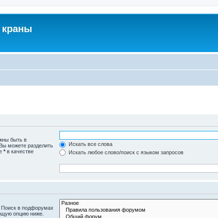
 краны
жны быть в
Искать все слова
 Вы можете разделить
те
*
в качестве
Искать любое слово/поиск с языком запросов
. Поиск в подфорумах
ющую опцию ниже.