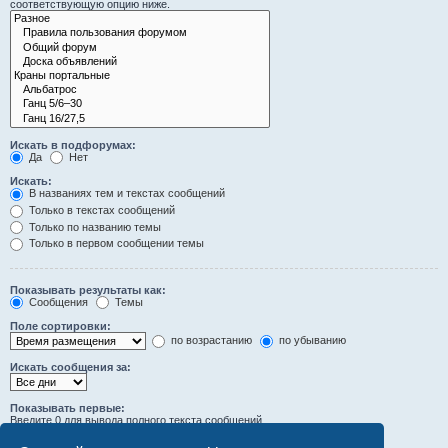
соответствующую опцию ниже.
Искать в подфорумах:
Да
Нет
Искать:
В названиях тем и текстах сообщений
Только в текстах сообщений
Только по названию темы
Только в первом сообщении темы
Показывать результаты как:
Сообщения
Темы
Поле сортировки:
по возрастанию
по убыванию
Искать сообщения за:
Показывать первые:
Введите 0 для вывода полного текста сообщений.
символов сообщений