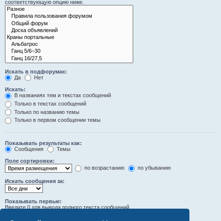
соответствующую опцию ниже.
Искать в подфорумах:
Да
Нет
Искать:
В названиях тем и текстах сообщений
Только в текстах сообщений
Только по названию темы
Только в первом сообщении темы
Показывать результаты как:
Сообщения
Темы
Поле сортировки:
по возрастанию
по убыванию
Искать сообщения за:
Показывать первые:
Введите 0 для вывода полного текста сообщений.
символов сообщений