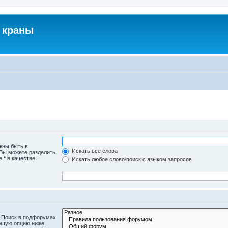
 краны
жны быть в
Искать все слова
 Вы можете разделить
те
*
в качестве
Искать любое слово/поиск с языком запросов
. Поиск в подфорумах
ющую опцию ниже.