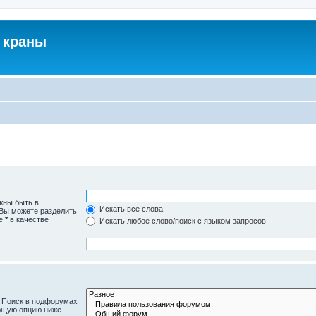
 краны
жны быть в
Искать все слова
 Вы можете разделить
те
*
в качестве
Искать любое слово/поиск с языком запросов
. Поиск в подфорумах
ющую опцию ниже.