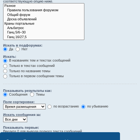
соответствующую опцию ниже.
Искать в подфорумах:
Да
Нет
Искать:
В названиях тем и текстах сообщений
Только в текстах сообщений
Только по названию темы
Только в первом сообщении темы
Показывать результаты как:
Сообщения
Темы
Поле сортировки:
по возрастанию
по убыванию
Искать сообщения за:
Показывать первые:
Введите 0 для вывода полного текста сообщений.
символов сообщений