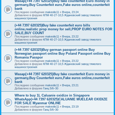
Wasap{+44 7397 620325}Buy fake counterfeit Euro money in
germany,Buy Counterfeit euro,Fake euros online,counterfeit
bank
Последнее сообщение
makeolis11
«
Вчера, 23:24
Добавлено в форуме
КПМ 40-27-10,5 Ждановский завод тяжелого
машиностроения
(+44 7397 620325)Buy fake counterfeit euro bills
online,realistic prop money for sell,PROP EURO NOTES FOR
SALE,BUY COUNT
Последнее сообщение
makeolis11
«
Вчера, 23:22
Добавлено в форуме
КПМ 40-27-10,5 Ждановский завод тяжелого
машиностроения
(+44 7397 620325)Buy german passport online Buy
Norwegian passport online Buy Poland Passport online Buy
Romania Passpor
Последнее сообщение
makeolis11
«
Вчера, 23:22
Добавлено в форуме
КПМ 40-27-10,5 Ждановский завод тяжелого
машиностроения
Wasap{+44 7397 620325}Buy fake counterfeit Euro money in
germany,Buy Counterfeit euro,Fake euros online,counterfeit
bank
Последнее сообщение
makeolis11
«
Вчера, 23:21
Добавлено в форуме
Ганц 5/6–30
Where to buy 1L Caluanie oxidize in Singapore
WhatsApp(+44 7397 620325)CALUANIE MUELEAR OXIDIZE
FOR SALE Myanmar ONLINE
Последнее сообщение
makeolis11
«
Вчера, 23:19
Добавлено в форуме
Ганц 5/6–30