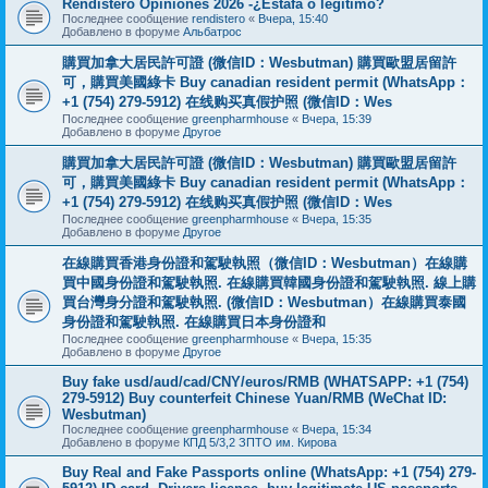
Rendistero Opiniones 2026 -¿Estafa o legítimo?
Последнее сообщение
rendistero
«
Вчера, 15:40
Добавлено в форуме
Альбатрос
購買加拿大居民許可證 (微信ID：Wesbutman) 購買歐盟居留許
可，購買美國綠卡 Buy canadian resident permit (WhatsApp：
+1 (754) 279-5912) 在线购买真假护照 (微信ID：Wes
Последнее сообщение
greenpharmhouse
«
Вчера, 15:39
Добавлено в форуме
Другое
購買加拿大居民許可證 (微信ID：Wesbutman) 購買歐盟居留許
可，購買美國綠卡 Buy canadian resident permit (WhatsApp：
+1 (754) 279-5912) 在线购买真假护照 (微信ID：Wes
Последнее сообщение
greenpharmhouse
«
Вчера, 15:35
Добавлено в форуме
Другое
在線購買香港身份證和駕駛執照（微信ID：Wesbutman）在線購
買中國身份證和駕駛執照. 在線購買韓國身份證和駕駛執照. 線上購
買台灣身分證和駕駛執照. (微信ID：Wesbutman）在線購買泰國
身份證和駕駛執照. 在線購買日本身份證和
Последнее сообщение
greenpharmhouse
«
Вчера, 15:35
Добавлено в форуме
Другое
Buy fake usd/aud/cad/CNY/euros/RMB (WHATSAPP: +1 (754)
279-5912) Buy counterfeit Chinese Yuan/RMB (WeChat ID:
Wesbutman)
Последнее сообщение
greenpharmhouse
«
Вчера, 15:34
Добавлено в форуме
КПД 5/3,2 ЗПТО им. Кирова
Buy Real and Fake Passports online (WhatsApp: +1 (754) 279-