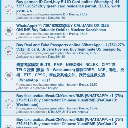
Buy german ID Card,buy EU ID Card online WhatsApp(+44
7397 620325)Buy green card,residence permit, IELTS, work
permit, c
Последнее сообщение
makeolis11
«
Вчера, 23:19
Добавлено в форуме
Ганц 5/6–30
WhatsApp(+44 7397 620325)BUY CALUANIE OXIDIZE
ONLINE,Buy Caluanie Oxidize Muelear Kazakhstan
Последнее сообщение
makeolis11
«
Вчера, 23:18
Добавлено в форуме
Ганц 5/6–30
Buy Real and Fake Passports online (WhatsApp: +1 (754) 279-
5912) ID card, Drivers license, buy legitimate US passports,
Последнее сообщение
greenpharmhouse
«
Вчера, 15:50
Добавлено в форуме
Ганц 5/6–30
無需考試購買 IELTS、PMP、NEBOSH、NCLEX、CIPT 或
TELC 證書 (微信 ID：Wesbutman) 購買GREE、NCE、雅思、托
福、PTE、CPSO、學位及其他文件。我們也提供文憑
（WhatsApp：+1 (7
Последнее сообщение
greenpharmhouse
«
Вчера, 15:50
Добавлено в форуме
Кондор
Buy fake usd/aud/cad/CNY/euros/RMB (WHATSAPP: +1 (754)
279-5912) Buy counterfeit Chinese Yuan/RMB (WeChat ID:
Wesbutman)
Последнее сообщение
greenpharmhouse
«
Вчера, 15:49
Добавлено в форуме
КПМ 32/5 ЗПТО им. Кирова
Buy fake usd/aud/cad/CNY/euros/RMB (WHATSAPP: +1 (754)
279-5912) Buy counterfeit Chinese Yuan/RMB (WeChat ID: