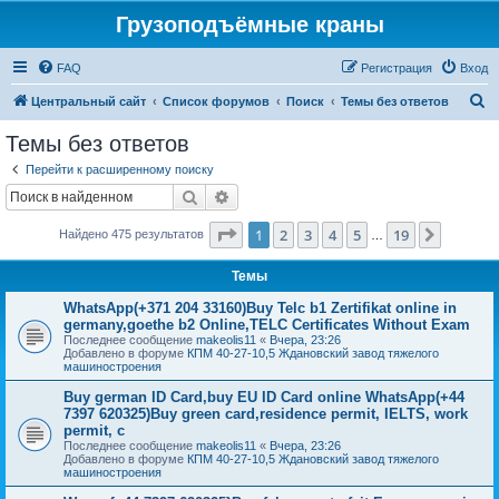
Грузоподъёмные краны
FAQ
Регистрация
Вход
П
Центральный сайт
Список форумов
Поиск
Темы без ответов
о
Темы без ответов
и
Перейти к расширенному поиску
с
Поиск
Расширенный поиск
к
Страница
1
из
19
1
2
3
4
5
19
След.
Найдено 475 результатов
…
Темы
WhatsApp(+371 204 33160)Buy Telc b1 Zertifikat online in
germany,goethe b2 Online,TELC Certificates Without Exam
Последнее сообщение
makeolis11
«
Вчера, 23:26
Добавлено в форуме
КПМ 40-27-10,5 Ждановский завод тяжелого
машиностроения
Buy german ID Card,buy EU ID Card online WhatsApp(+44
7397 620325)Buy green card,residence permit, IELTS, work
permit, c
Последнее сообщение
makeolis11
«
Вчера, 23:26
Добавлено в форуме
КПМ 40-27-10,5 Ждановский завод тяжелого
машиностроения