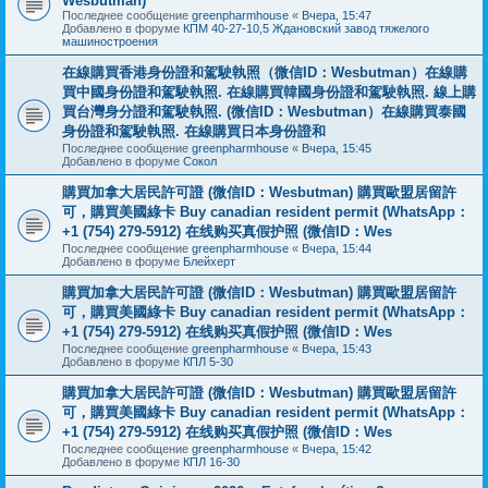
Wesbutman)
Последнее сообщение
greenpharmhouse
«
Вчера, 15:47
Добавлено в форуме
КПМ 40-27-10,5 Ждановский завод тяжелого
машиностроения
在線購買香港身份證和駕駛執照（微信ID：Wesbutman）在線購
買中國身份證和駕駛執照. 在線購買韓國身份證和駕駛執照. 線上購
買台灣身分證和駕駛執照. (微信ID：Wesbutman）在線購買泰國
身份證和駕駛執照. 在線購買日本身份證和
Последнее сообщение
greenpharmhouse
«
Вчера, 15:45
Добавлено в форуме
Сокол
購買加拿大居民許可證 (微信ID：Wesbutman) 購買歐盟居留許
可，購買美國綠卡 Buy canadian resident permit (WhatsApp：
+1 (754) 279-5912) 在线购买真假护照 (微信ID：Wes
Последнее сообщение
greenpharmhouse
«
Вчера, 15:44
Добавлено в форуме
Блейхерт
購買加拿大居民許可證 (微信ID：Wesbutman) 購買歐盟居留許
可，購買美國綠卡 Buy canadian resident permit (WhatsApp：
+1 (754) 279-5912) 在线购买真假护照 (微信ID：Wes
Последнее сообщение
greenpharmhouse
«
Вчера, 15:43
Добавлено в форуме
КПЛ 5-30
購買加拿大居民許可證 (微信ID：Wesbutman) 購買歐盟居留許
可，購買美國綠卡 Buy canadian resident permit (WhatsApp：
+1 (754) 279-5912) 在线购买真假护照 (微信ID：Wes
Последнее сообщение
greenpharmhouse
«
Вчера, 15:42
Добавлено в форуме
КПЛ 16-30