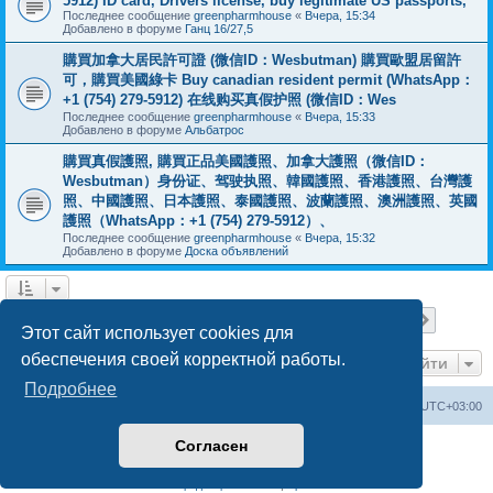
5912) ID card, Drivers license, buy legitimate US passports,
Последнее сообщение
greenpharmhouse
«
Вчера, 15:34
Добавлено в форуме
Ганц 16/27,5
購買加拿大居民許可證 (微信ID：Wesbutman) 購買歐盟居留許
可，購買美國綠卡 Buy canadian resident permit (WhatsApp：
+1 (754) 279-5912) 在线购买真假护照 (微信ID：Wes
Последнее сообщение
greenpharmhouse
«
Вчера, 15:33
Добавлено в форуме
Альбатрос
購買真假護照, 購買正品美國護照、加拿大護照（微信ID：
Wesbutman）身份证、驾驶执照、韓國護照、香港護照、台灣護
照、中國護照、日本護照、泰國護照、波蘭護照、澳洲護照、英國
護照（WhatsApp：+1 (754) 279-5912）、
Последнее сообщение
greenpharmhouse
«
Вчера, 15:32
Добавлено в форуме
Доска объявлений
Страница
1
из
19
1
2
3
4
5
19
След.
Найдено 475 результатов
…
Этот сайт использует cookies для
обеспечения своей корректной работы.
Перейти
Подробнее
Центральный сайт
Список форумов
Часовой пояс:
UTC+03:00
Согласен
Создано на основе
phpBB
® Forum Software © phpBB Limited
Русская поддержка phpBB
Конфиденциальность
|
Правила