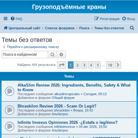
Грузоподъёмные краны
FAQ
Регистрация
Вход
П
Центральный сайт
Список форумов
Поиск
Темы без ответов
о
Темы без ответов
и
Перейти к расширенному поиску
с
Поиск
Расширенный поиск
к
Страница
1
из
18
1
2
3
4
5
18
След.
Найдено 444 результата
…
Темы
AlkaSlim Review 2026: Ingredients, Benefits, Safety & What
to Know
Последнее сообщение
alkaslimcapsules
«
Сегодня, 09:13
Добавлено в форуме
Общий форум
Bhraskilon Review 2026 - Scam Or Legit?
Последнее сообщение
bhraskilon
«
Вчера, 15:42
Добавлено в форуме
Альбатрос
Infinito Invexus Opiniones 2026 -¿Estafa o legítimo?
Последнее сообщение
infinitoinvexus
«
04 авг 2026, 15:50
Добавлено в форуме
Альбатрос