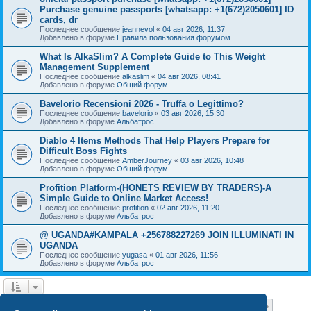
Purchase genuine passports [whatsapp: +1(672)2050601] ID
cards, dr
Последнее сообщение
jeannevol
«
04 авг 2026, 11:37
Добавлено в форуме
Правила пользования форумом
What Is AlkaSlim? A Complete Guide to This Weight
Management Supplement
Последнее сообщение
alkaslim
«
04 авг 2026, 08:41
Добавлено в форуме
Общий форум
Bavelorio Recensioni 2026 - Truffa o Legittimo?
Последнее сообщение
bavelorio
«
03 авг 2026, 15:30
Добавлено в форуме
Альбатрос
Diablo 4 Items Methods That Help Players Prepare for
Difficult Boss Fights
Последнее сообщение
AmberJourney
«
03 авг 2026, 10:48
Добавлено в форуме
Общий форум
Profition Platform-(HONETS REVIEW BY TRADERS)-A
Simple Guide to Online Market Access!
Последнее сообщение
profition
«
02 авг 2026, 11:20
Добавлено в форуме
Альбатрос
@ UGANDA#KAMPALA +256788227269 JOIN ILLUMINATI IN
UGANDA
Последнее сообщение
yugasa
«
01 авг 2026, 11:56
Добавлено в форуме
Альбатрос
Страница
1
из
18
1
2
3
4
5
18
След.
Найдено 444 результата
…