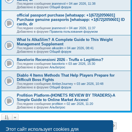
Последнее сообщение
jeannevol
«
04 авг 2026, 11:38
Добавлено в форуме
Общий форум
official passport purchase [whatsapp: +1(672)2050601]
Purchase genuine passports [whatsapp: +1(672)2050601] ID
cards, dr
Последнее сообщение
jeannevol
«
04 авг 2026, 11:37
Добавлено в форуме
Правила пользования форумом
What Is AlkaSlim? A Complete Guide to This Weight
Management Supplement
Последнее сообщение
alkaslim
«
04 авг 2026, 08:41
Добавлено в форуме
Общий форум
Bavelorio Recensioni 2026 - Truffa o Legittimo?
Последнее сообщение
bavelorio
«
03 авг 2026, 15:30
Добавлено в форуме
Альбатрос
Diablo 4 Items Methods That Help Players Prepare for
Difficult Boss Fights
Последнее сообщение
AmberJourney
«
03 авг 2026, 10:48
Добавлено в форуме
Общий форум
Profition Platform-(HONETS REVIEW BY TRADERS)-A
Simple Guide to Online Market Access!
Последнее сообщение
profition
«
02 авг 2026, 11:20
Добавлено в форуме
Альбатрос
Страница
1
из
18
1
2
3
4
5
18
След.
Найдено 445 результатов
…
Этот сайт использует cookies для