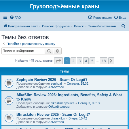
Грузоподъёмные краны
FAQ
Регистрация
Вход
П
Центральный сайт
Список форумов
Поиск
Темы без ответов
о
Темы без ответов
и
Перейти к расширенному поиску
с
Поиск
Расширенный поиск
к
Страница
1
из
18
1
2
3
4
5
18
След.
Найдено 445 результатов
…
Темы
Zephgain Review 2026 - Scam Or Legit?
Последнее сообщение
zephgain
«
Сегодня, 15:32
Добавлено в форуме
Альбатрос
AlkaSlim Review 2026: Ingredients, Benefits, Safety & What
to Know
Последнее сообщение
alkaslimcapsules
«
Сегодня, 09:13
Добавлено в форуме
Общий форум
Bhraskilon Review 2026 - Scam Or Legit?
Последнее сообщение
bhraskilon
«
Вчера, 15:42
Добавлено в форуме
Альбатрос